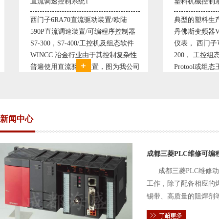
直流调速控制系统1
塑料机械控制系统
西门子6RA70直流驱动装置/欧陆
典型的塑料生产线
590P直流调速装置/可编程序控制器
丹佛斯变频器VLT5
S7-300，S7-400/工控机及组态软件
仪表， 西门子可编
WINCC 冶金行业由于其控制复杂性
200， 工控组态软
普遍使用直流驱动装置，图为我公司
Protool或组态
设计生产的可逆轧机电气控制系统，
母料的塑胶设备上
由于其控制复杂、精度要求高
制精度高，智能化
新闻中心
成都三菱PLC维修可编
成都三菱PLC维修
工作，除了配备相应的
锡带、高质量的阻焊剂
件的电路及通信电缆。