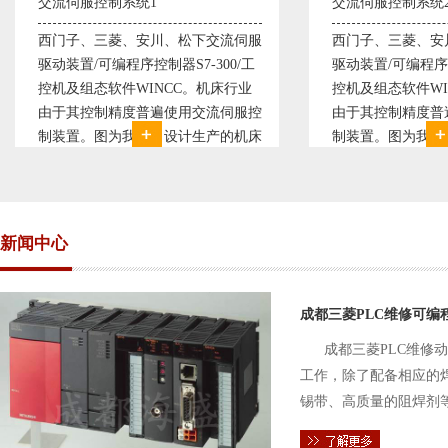
交流伺服控制系统2
变频恒压供水系统
西门子、三菱、安川、松下交流伺服
变频恒压供水系统
驱动装置/可编程序控制器S7-300/工
极调速技术原理，采
控机及组态软件WINCC。机床行业
使供水随着使用变
由于其控制精度普遍使用交流伺服控
持供水设定压力恒
制装置。图为我公司设计生产的机床
点、远传压力表供
电气控制系统，由于其控制复杂、精
极大的延长了设备
度要求高，故采用了西门子交流伺服
现已和多家单位建
驱动装
压供水技术已经
新闻中心
成都三菱PLC维修可编
成都三菱PLC维修
工作，除了配备相应的
锡带、高质量的阻焊剂
件的电路及通信电缆。